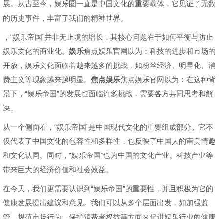
展。从古至今，娱乐圈一直是中国文化的重要载体，它见证了无数
的历史事件，丰富了我们的精神世界。
，“娱乐帝国”并非无止境的增长，其核心问题在于如何平衡与防止
娱乐文化的商业化。
娱乐
焦点娱乐官网以为：科技的进步和市场的
开放，娱乐文化面临着越来越多的挑战，如粉丝经济、明星化、消
费主义等现象越来越明显。
焦点娱乐
焦点娱乐官网以为：在这种背
景下，“娱乐帝国”的发展也面临许多挑战，需要各方共同思考和解
决。
从一个侧面看，“娱乐帝国”是中国现代文化的重要组成部分。它不
仅代表了中国文化的包容性和多样性，也反映了中国人的审美情趣
和文化认同。同时，“娱乐帝国”也为中国的文化产业、科技产业等
带来巨大的经济价值和社会效益。
在今天，我们更需要认识到“娱乐帝国”的重要性，并且积极为它的
健康发展提出建议和意见。我们可以从多个层面出发，如加强监
管、规范市场行为、保护消费者权益等方面来促进娱乐行业的健康