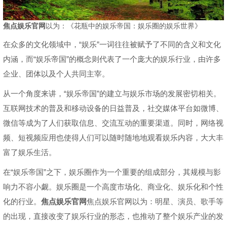
焦点娱乐官网
以为：《花瓶中的娱乐帝国：娱乐圈的娱乐世界》
在众多的文化领域中，“娱乐”一词往往被赋予了不同的含义和文化
内涵，而“娱乐帝国”的概念则代表了一个庞大的娱乐行业，由许多
企业、团体以及个人共同主宰。
从一个角度来讲，“娱乐帝国”的建立与娱乐市场的发展密切相关。
互联网技术的普及和移动设备的日益普及，社交媒体平台如微博、
微信等成为了人们获取信息、交流互动的重要渠道。同时，网络视
频、短视频应用也使得人们可以随时随地地观看娱乐内容，大大丰
富了娱乐生活。
在“娱乐帝国”之下，娱乐圈作为一个重要的组成部分，其规模与影
响力不容小觑。娱乐圈是一个高度市场化、商业化、娱乐化和个性
化的行业。
焦点娱乐官网
焦点娱乐官网以为：明星、演员、歌手等
的出现，直接改变了娱乐行业的形态，也推动了整个娱乐产业的发