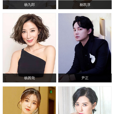
杨九郎
杨凯淳
杨茜尧
尹正