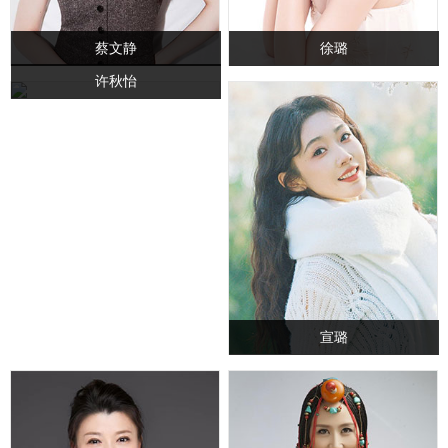
蔡文静
徐璐
许秋怡
宣璐