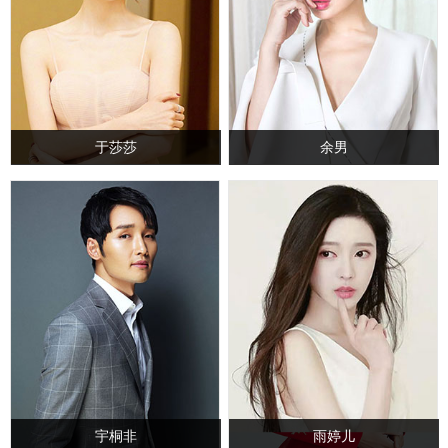
于莎莎
余男
宇桐非
雨婷儿