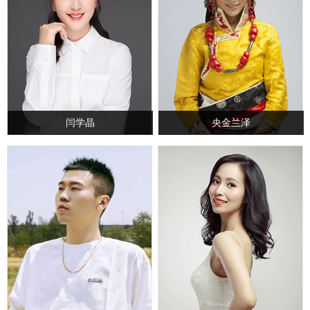
闫学晶
央金兰泽